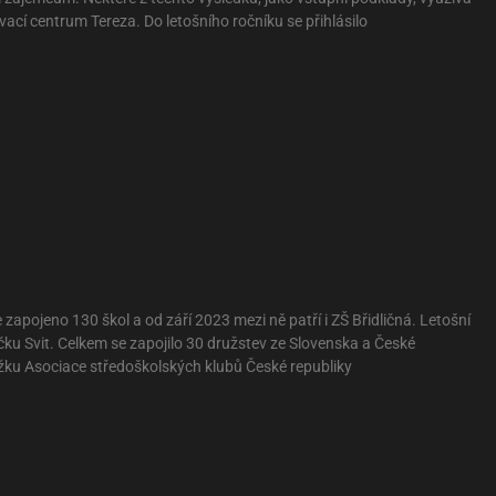
ací centrum Tereza. Do letošního ročníku se přihlásilo
zapojeno 130 škol a od září 2023 mezi ně patří i ZŠ Břidličná. Letošní
 Svit. Celkem se zapojilo 30 družstev ze Slovenska a České
oužku Asociace středoškolských klubů České republiky