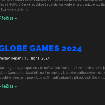
třeba i NASA. V České republice Badatelskou konferenci organizuje vzděláv
31 žákovských týmů
Přečíst »
GLOBE GAMES 2024
Václav Repáň
15. srpna, 2024
Do programu, je zapojeno více než 37 000 škol, ze 123 zemí světa. V ČR je 
Globe Games se uskutečnilo na Slovensku, v krásném podhorském městečku
republiky. Ano, je to poprvé, co naši mladí badatelé z přírodovědného kr
Přečíst »