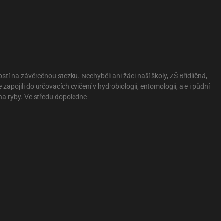
tí na závěrečnou stezku. Nechyběli ani žáci naší školy, ZŠ Břidličná,
apojili do určovacích cvičení v hydrobiologii, entomologii, ale i půdní
 na ryby. Ve středu dopoledne