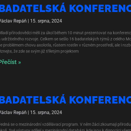
BADATELSKÁ KONFERENC
Václav Repáň
15. srpna, 2024
Mladí přírodovědci měli za úkol během 10 minut prezentovat na konferenci 
a udržitelného rozvoje. Celkem se sešlo 16 badatelských týmů z celého M
se problémem chovu axolotla, růstem rostlin v různém prostředí, ale i r
znejte, že zde se svým již tříletým projektem
Přečíst »
BADATELSKÁ KONFERENC
Václav Repáň
15. srpna, 2024
Jedná se o mezinárodní vzdělávací program. V něm žáci zkoumají přírodu, 
okolí. Své výstupy sdílejí v mezinárodní databázi, kde jsou k dispozici vš