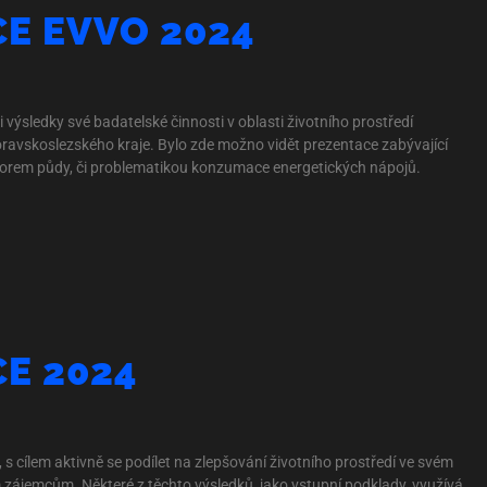
E EVVO 2024
výsledky své badatelské činnosti v oblasti životního prostředí
oravskoslezského kraje. Bylo zde možno vidět prezentace zabývající
ozborem půdy, či problematikou konzumace energetických nápojů.
E 2024
s cílem aktivně se podílet na zlepšování životního prostředí ve svém
em zájemcům. Některé z těchto výsledků, jako vstupní podklady, využívá