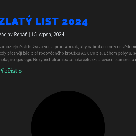
ZLATÝ LIST 2024
Václav Repáň
15. srpna, 2024
Samozřejmě si družstva volila program tak, aby nabrala co nejvíce vědomos
tedy přesněji žáci z přírodovědného kroužku ASK ČR z.s. Během pobytu, se z
biologii či geologii. Nevynechali ani botanické exkurze a cvičení zaměřená
Přečíst »